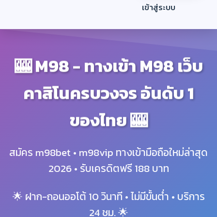
เข้าสู่ระบบ
🎰 M98 - ทางเข้า M98 เว็บ
คาสิโนครบวงจร อันดับ 1
ของไทย 🎰
สมัคร m98bet • m98vip ทางเข้ามือถือใหม่ล่าสุด
2026 • รับเครดิตฟรี 188 บาท
🌟 ฝาก-ถอนออโต้ 10 วินาที • ไม่มีขั้นต่ำ • บริการ
24 ชม. 🌟