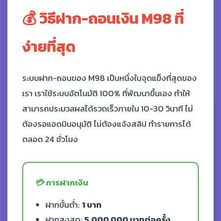
💰 วิธีฝาก-ถอนเงิน M98 ที่
ง่ายที่สุด
ระบบฝาก-ถอนของ M98 เป็นหนึ่งในจุดแข็งที่สุดของ
เรา เราใช้ระบบอัตโนมัติ 100% ที่พัฒนาขึ้นเอง ทำให้
สามารถประมวลผลได้รวดเร็วภายใน 10-30 วินาที ไม่
ต้องรอแอดมินอนุมัติ ไม่ต้องแจ้งสลิป ทำรายการได้
ตลอด 24 ชั่วโมง
💳 การฝากเงิน
ฝากขั้นต่ำ:
1 บาท
ฝากสูงสุด:
5,000,000 บาทต่อครั้ง