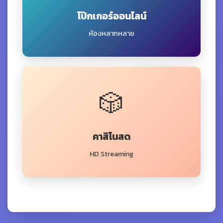
โป๊กเกอร์ออนไลน์
ห้องหลากหลาย
🎲
คาสิโนสด
HD Streaming