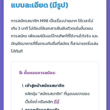
แบบละเอียด (มีรูป)
การสมัครสมาชิก M98 เป็นเรื่องง่ายมาก ใช้เวลาไม่
เกิน 3 นาที ไม่ต้องใช้เอกสารยืนยันตัวตนในขั้นตอน
การสมัคร เพียงแค่มีเบอร์โทรศัพท์ที่ใช้งานได้จริง และ
บัญชีธนาคารที่ชื่อตรงกับชื่อที่สมัคร ก็สามารถเริ่มเล่น
ได้ทันที
📝 ขั้นตอนการสมัคร:
เข้าสู่หน้าสมัครสมาชิก
คลิกปุ่ม "สมัครสมาชิก" ที่มุมบนขวาของ
เว็บไซต์ หรือคลิก
ที่นี่
กรอกข้อมูลส่วนตัว