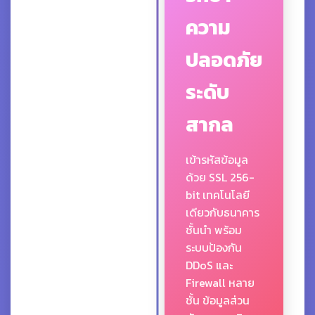
ความ
ปลอดภัย
ระดับ
สากล
เข้ารหัสข้อมูล
ด้วย SSL 256-
bit เทคโนโลยี
เดียวกับธนาคาร
ชั้นนำ พร้อม
ระบบป้องกัน
DDoS และ
Firewall หลาย
ชั้น ข้อมูลส่วน