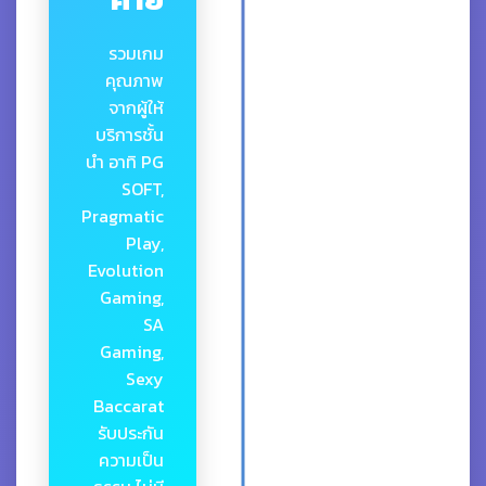
รวมเกม
คุณภาพ
จากผู้ให้
บริการชั้น
นำ อาทิ PG
SOFT,
Pragmatic
Play,
Evolution
Gaming,
SA
Gaming,
Sexy
Baccarat
รับประกัน
ความเป็น