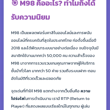
🎯 M98 คืออะไร? ทำไมถึงได้
รับความนิยม
M98 เป็นแพลตฟอร์มคาสิโนออนไลน์และการพนัน
ออนไลน์ที่ครบครันที่สุดในประเทศไทย ก่อตั้งขึ้นเมื่อปี
2018 และได้พัฒนาระบบมาอย่างต่อเนื่อง จนปัจจุบันมี
สมาชิกใช้งานมากกว่า 50,000 คน ความสำเร็จของ
M98 มาจากการรวบรวมเกมคุณภาพจากผู้ให้บริการ
ชั้นนำทั่วโลก มากกว่า 50 ค่าย รวมถึงระบบฝาก-ถอน
อัตโนมัติที่รวดเร็วและปลอดภัย
จุดเด่นที่ทำให้ M98 แตกต่างจากเว็บอื่นคือ
ความ
โปร่งใส
ในการดำเนินงาน เรามี RTP (Return to
Player) ที่แสดงผลแบบเรียลไทม์ในทุกเกม ผู้เล่น