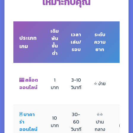
เหมาะกับคุณ
เดิม
เวลา
ระดับ
ประเภท
พัน
เหมาะ
เล่น/
ความ
ขั้น
กับ
เกม
รอบ
ยาก
ต่ำ
มือ
🎰 สล็อต
1
3-10
ใหม่-
⭐ ง่าย
ออนไลน์
บาท
วินาที
มือ
อาชีพ
🃏 บาคา
30-
⭐⭐
10
ชอบ
ร่า
60
ปาน
บาท
เกมไพ่
ออนไลน์
วินาที
กลาง