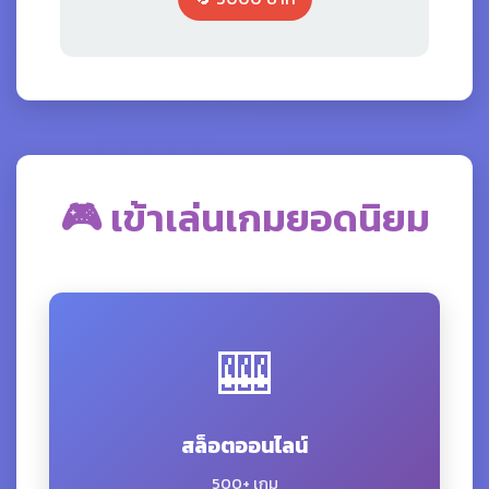
🎮 เข้าเล่นเกมยอดนิยม
🎰
สล็อตออนไลน์
500+ เกม