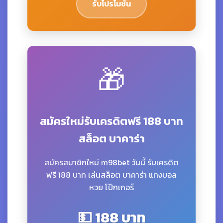
รับโปรโมชั่น
🎁
สมัครใหม่รับเครดิตฟรี 188 บาท
สล็อต บาคาร่า
สมัครสมาชิกใหม่ m98bet วันนี้ รับเครดิต
ฟรี 188 บาท เล่นสล็อต บาคาร่า แทงบอล
หวย โป๊กเกอร์
💵 188 บาท